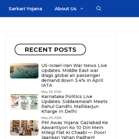
Sarkari Yojana
About Us
RECENT POSTS
US-Israel-Iran War News Live
Updates: Middle East war
drags global air passenger
demand down 3.4% in April:
IATA
May 29, 2026
Karnataka Politics Live
Updates: Siddaramaiah Meets
Rahul Gandhi, Mallikarjun
Kharge In Delhi
May 29, 2026
PM Awas Yojana: Gaziabad Ke
Aawantiyon Ko 10 Din Mein
Milegi Flat Ki Chaabi — Poori
Jaankari Yahan Padhen!