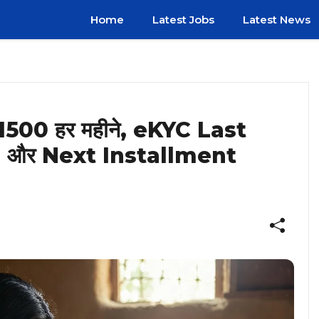
Home
Latest Jobs
Latest News
₹1500 हर महीने, eKYC Last
 और Next Installment