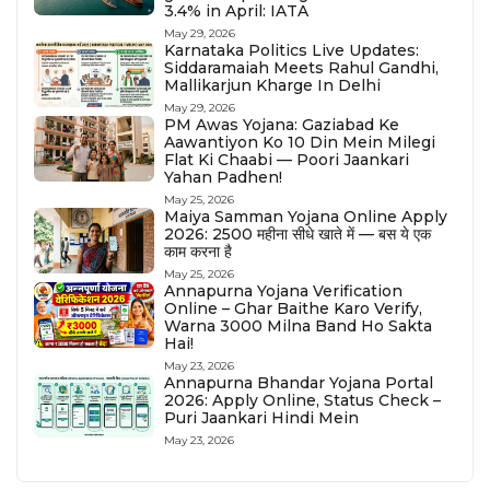
3.4% in April: IATA
May 29, 2026
Karnataka Politics Live Updates:
Siddaramaiah Meets Rahul Gandhi,
Mallikarjun Kharge In Delhi
May 29, 2026
PM Awas Yojana: Gaziabad Ke
Aawantiyon Ko 10 Din Mein Milegi
Flat Ki Chaabi — Poori Jaankari
Yahan Padhen!
May 25, 2026
Maiya Samman Yojana Online Apply
2026: ₹2500 महीना सीधे खाते में — बस ये एक
काम करना है
May 25, 2026
Annapurna Yojana Verification
Online – Ghar Baithe Karo Verify,
Warna ₹3000 Milna Band Ho Sakta
Hai!
May 23, 2026
Annapurna Bhandar Yojana Portal
2026: Apply Online, Status Check –
Puri Jaankari Hindi Mein
May 23, 2026