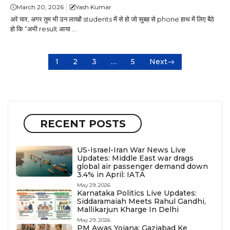
March 20, 2026
Yash Kumar
अरे यार, अगर तुम भी उन लाखों students में से हो जो सुबह से phone हाथ में लिए बैठे
हो कि “अभी result आया ...
1
2
3
…
5
Next
RECENT POSTS
US-Israel-Iran War News Live
Updates: Middle East war drags
global air passenger demand down
3.4% in April: IATA
May 29, 2026
Karnataka Politics Live Updates:
Siddaramaiah Meets Rahul Gandhi,
Mallikarjun Kharge In Delhi
May 29, 2026
PM Awas Yojana: Gaziabad Ke