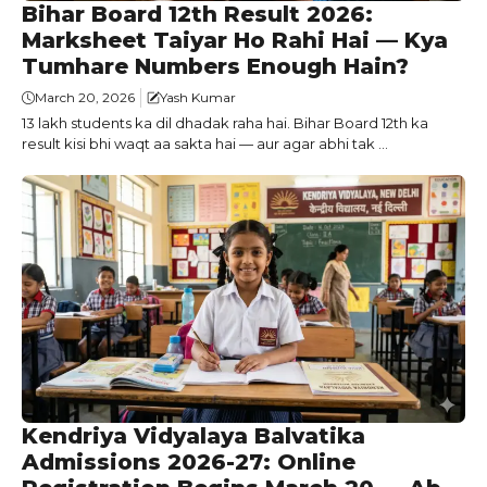
Bihar Board 12th Result 2026:
Marksheet Taiyar Ho Rahi Hai — Kya
Tumhare Numbers Enough Hain?
March 20, 2026
Yash Kumar
13 lakh students ka dil dhadak raha hai. Bihar Board 12th ka
result kisi bhi waqt aa sakta hai — aur agar abhi tak ...
Kendriya Vidyalaya Balvatika
Admissions 2026-27: Online