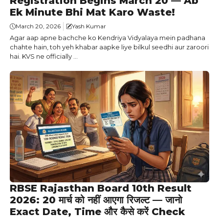
Registration Begins March 20 — Ab
Ek Minute Bhi Mat Karo Waste!
March 20, 2026
Yash Kumar
Agar aap apne bachche ko Kendriya Vidyalaya mein padhana
chahte hain, toh yeh khabar aapke liye bilkul seedhi aur zaroori
hai. KVS ne officially ...
RBSE Rajasthan Board 10th Result
2026: 20 मार्च को नहीं आएगा रिजल्ट — जानो
Exact Date, Time और कैसे करें Check