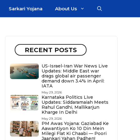
Sarkari Yojana
About Us
RECENT POSTS
US-Israel-Iran War News Live
Updates: Middle East war
drags global air passenger
demand down 3.4% in April:
IATA
May 29, 2026
Karnataka Politics Live
Updates: Siddaramaiah Meets
Rahul Gandhi, Mallikarjun
Kharge In Delhi
May 29, 2026
PM Awas Yojana: Gaziabad Ke
Aawantiyon Ko 10 Din Mein
Milegi Flat Ki Chaabi — Poori
Jaankari Yahan Padhen!