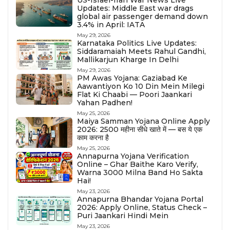
US-Israel-Iran War News Live
Updates: Middle East war drags
global air passenger demand down
3.4% in April: IATA
May 29, 2026
Karnataka Politics Live Updates:
Siddaramaiah Meets Rahul Gandhi,
Mallikarjun Kharge In Delhi
May 29, 2026
PM Awas Yojana: Gaziabad Ke
Aawantiyon Ko 10 Din Mein Milegi
Flat Ki Chaabi — Poori Jaankari
Yahan Padhen!
May 25, 2026
Maiya Samman Yojana Online Apply
2026: ₹2500 महीना सीधे खाते में — बस ये एक
काम करना है
May 25, 2026
Annapurna Yojana Verification
Online – Ghar Baithe Karo Verify,
Warna ₹3000 Milna Band Ho Sakta
Hai!
May 23, 2026
Annapurna Bhandar Yojana Portal
2026: Apply Online, Status Check –
Puri Jaankari Hindi Mein
May 23, 2026