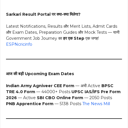
Sarkari Result Portal पर क्या-क्या मिलेगा?
Latest Notifications, Results और Merit Lists, Admit Cards
और Exam Dates, Preparation Guides और Mock Tests — यानी
Government Job Journey का
हर एक Step
एक जगह!
ESPNcricinfo
आज की बड़ी Upcoming Exam Dates
Indian Army Agniveer CEE Form
— अभी Active
BPSC
TRE 4.0 Form
— 44000+ Posts
UPSC IAS/IFS Pre Form
2026
— Active
SBI CBO Online Form
— 2050 Posts
PNB Apprentice Form
— 5138 Posts
The News Mill