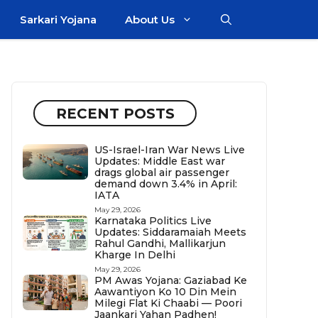
Sarkari Yojana
About Us
RECENT POSTS
US-Israel-Iran War News Live
Updates: Middle East war
drags global air passenger
demand down 3.4% in April:
IATA
May 29, 2026
Karnataka Politics Live
Updates: Siddaramaiah Meets
Rahul Gandhi, Mallikarjun
Kharge In Delhi
May 29, 2026
PM Awas Yojana: Gaziabad Ke
Aawantiyon Ko 10 Din Mein
Milegi Flat Ki Chaabi — Poori
Jaankari Yahan Padhen!