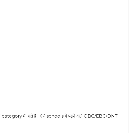
 इस category में आते हैं। ऐसे schools में पढ़ने वाले OBC/EBC/DNT