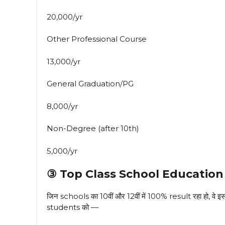
₹20,000/yr
Other Professional Course
₹13,000/yr
General Graduation/PG
₹8,000/yr
Non-Degree (after 10th)
₹5,000/yr
③ Top Class School Education
जिन schools का 10वीं और 12वीं में 100% result रहा हो, वे
students को —