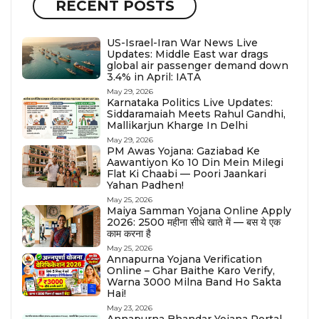
RECENT POSTS
US-Israel-Iran War News Live
Updates: Middle East war drags
global air passenger demand down
3.4% in April: IATA
May 29, 2026
Karnataka Politics Live Updates:
Siddaramaiah Meets Rahul Gandhi,
Mallikarjun Kharge In Delhi
May 29, 2026
PM Awas Yojana: Gaziabad Ke
Aawantiyon Ko 10 Din Mein Milegi
Flat Ki Chaabi — Poori Jaankari
Yahan Padhen!
May 25, 2026
Maiya Samman Yojana Online Apply
2026: ₹2500 महीना सीधे खाते में — बस ये एक
काम करना है
May 25, 2026
Annapurna Yojana Verification
Online – Ghar Baithe Karo Verify,
Warna ₹3000 Milna Band Ho Sakta
Hai!
May 23, 2026
Annapurna Bhandar Yojana Portal