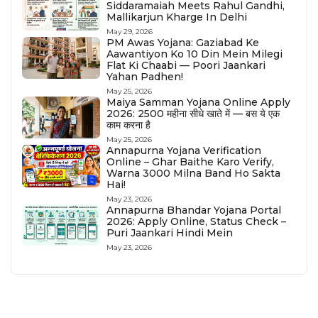
Siddaramaiah Meets Rahul Gandhi,
Mallikarjun Kharge In Delhi
May 29, 2026
PM Awas Yojana: Gaziabad Ke
Aawantiyon Ko 10 Din Mein Milegi
Flat Ki Chaabi — Poori Jaankari
Yahan Padhen!
May 25, 2026
Maiya Samman Yojana Online Apply
2026: ₹2500 महीना सीधे खाते में — बस ये एक
काम करना है
May 25, 2026
Annapurna Yojana Verification
Online – Ghar Baithe Karo Verify,
Warna ₹3000 Milna Band Ho Sakta
Hai!
May 23, 2026
Annapurna Bhandar Yojana Portal
2026: Apply Online, Status Check –
Puri Jaankari Hindi Mein
May 23, 2026